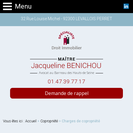
Menu
32 Rue Louise Michel - 92300 LEVALLOIS PERRET
Avocat au Barreau des Hauts-de Seine
01.47.39.77.17
Demande de rappel
Vous êtes ici :
Accueil
>
Copropriété
> Charges de copropriété