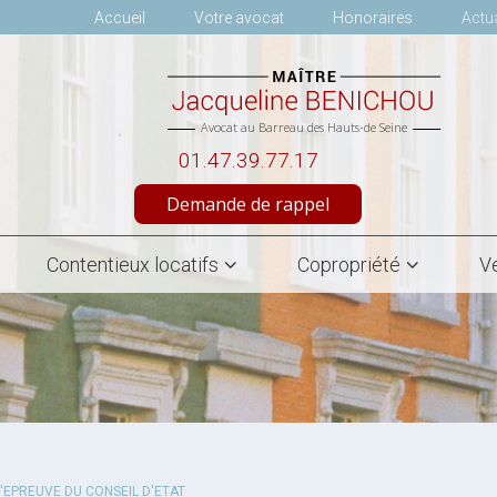
Accueil
Votre avocat
Honoraires
Actua
Avocat au Barreau des Hauts-de Seine
01.47.39.77.17
Demande de rappel
Contentieux locatifs
Copropriété
V
L'EPREUVE DU CONSEIL D'ETAT