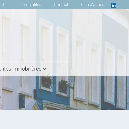
lités
Liens utiles
Contact
Plan d'accès
entes immobilières