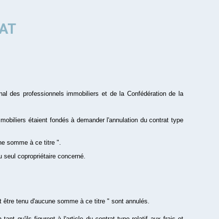
TAT
onal des professionnels immobiliers et de la Confédération de la
mmobiliers étaient fondés à demander l'annulation du contrat type
ne somme à ce titre ".
au seul copropriétaire concerné.
t être tenu d'aucune somme à ce titre " sont annulés.
nt qu'ils figurent à l'article du contrat type relatif aux frais et