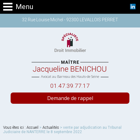
Menu
32 Rue Louise Michel - 92300 LEVALLOIS PERRET
Avocat au Barreau des Hauts-de Seine
01.47.39.77.17
Demande de rappel
Vous êtes ici :
Accueil
>
Actualités
> vente par adjudication au Tribunal
Judiciaire de NANTERRE le 8 septembre 2022