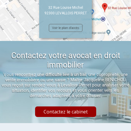
32 Rue Louise Michel
92300 LEVALLOIS PERRET
Voir le plan d’accès
Contactez votre avocat en droit
immobilier
Vous rencontrez une difficulté liée à un bail, une copropriété, une
vente immobilière ou une saisie ? Maître Jacqueline BENICHOU
vous reçoit sur rendez-vous à Levallois-Perret pour analyser votre
situation, identifier vos recours et vous orienter vers les
démarches adaptées à votre dossier.
Contactez le cabinet